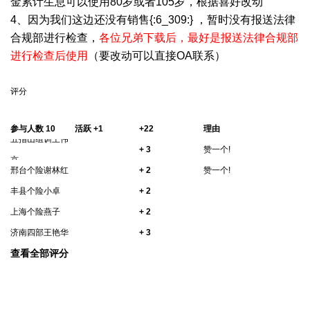
金累计生息可以使用80岁或者105岁，根据喜好改动
4、因为我们这边还没有销售{:6_309:} ，暂时没有报送法律
合规部进行检查，
各位兄弟下载后，最好是报送法律合规部
进行检查后使用
（要改动可以直接OA联系）
评分
参与人数
10
活跃
+1
+22
理由
五指山组训王伟
+ 3
赞一个!
京
邢台个险谢林红
+ 2
赞一个!
丰县个险小卓
+ 2
上海个险燕子
+ 2
济南四部王艳华
+ 3
查看全部评分