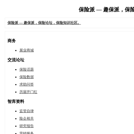
保险派 — 趣保派，保险论
保险派 — 趣保派，保险论坛，保险知识社区。
商务
展业商城
交流论坛
保险话题
保险数据
求助问答
历届开门红
智库资料
监管自律
险企相关
研究报告
营销服务