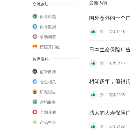
最新内容
交流论坛
保险话题
国外意外的一个广
保险数据
赞
·
·
阅读 3448
求助问答
历届开门红
日本生命保险广
智库资料
赞
·
·
阅读 3146
监管自律
相知多年，值得托
险企相关
研究报告
赞
·
·
阅读 3035
营销服务
感人的人寿保险
企划其他
产品中心
赞
·
·
阅读 3165