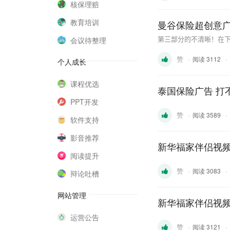
核保理赔
教育培训
曼谷保险超创意
会议待整理
第三部分的不清晰！在
赞
·
·
阅读 3112
个人成长
课程优选
泰国保险广告 打
PPT开发
赞
·
·
阅读 3589
软件支持
影音推荐
新华福家伴侣视频
阅读提升
赞
·
·
阅读 3083
辩论吐槽
网站管理
新华福家伴侣视频
运营公告
赞
·
·
阅读 3121