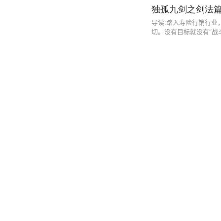
独孤九剑之剑法
导读:踏入寿险行销行业
切。没有目标就没有“战
业“惟我独尊”，你必须还要有一个
赞
·
·
...
阅读 2786
十类人群重疾效
哈哈~希望有帮助
赞
·
·
阅读 2469
成功激励
给伙伴们最好的鼓励~
赞
·
·
阅读 2631
塑造阳光心态