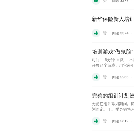
赞
·
·
阅读 3277
新华保险新人培训
赞
·
·
阅读 3374
培训游戏“做鬼脸”
时间： 5分钟 人数： 不限 道具： 一把小硬巾。 概述： 在整个培训活动中可以随时
开展这个游戏，用它来引入笑料、缓解紧张
有队员包括你，围成圆圈站立，面向中心。 2
赞
·
·
阅读 2266
上，平躺在地
完善的组训计划
无论在组训筹划期间，
划而定。 1 。举办销售人员训练课程之前，要先有详尽的筹备计划。先全面审查销售人员的档案资料，以决定
何种形态的训练课程对于他们最有实质的助益。 2 
赞
·
·
服这此销 ...
阅读 2812