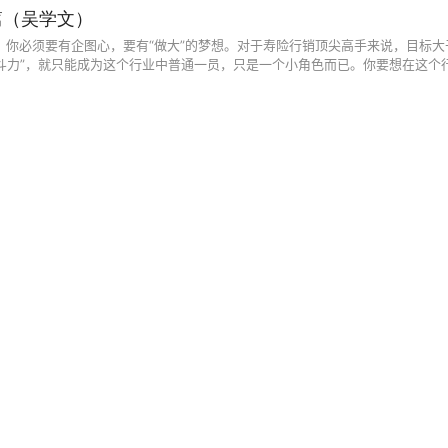
篇（吴学文）
，你必须要有企图心，要有“做大”的梦想。对于寿险行销顶尖高手来说，目标大
斗力”，就只能成为这个行业中普通一员，只是一个小角色而已。你要想在这个
切实可行的计划，达成你梦想的目标。 第一剑：剑鞘分身，惟我独尊。
保险传播
·
2009-03-31
用＋商品说明沟通话术B
五指山组训王伟京
·
2009-03-31
五指山组训王伟京
·
2009-03-31