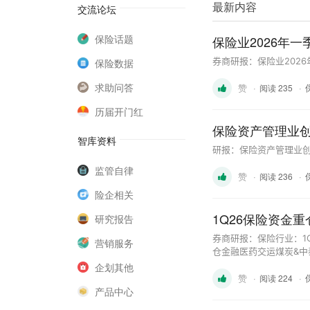
最新内容
交流论坛
保险话题
保险业2026年
券商研报：保险业202
保险数据
求助问答
赞
·
·
阅读 235
历届开门红
保险资产管理业创
智库资料
研报：保险资产管理业创
监管自律
赞
·
·
阅读 236
险企相关
1Q26保险资金
研究报告
券商研报：保险行业：1
营销服务
仓金融医药交运煤炭&中
企划其他
赞
·
·
阅读 224
产品中心