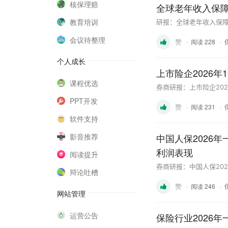
核保理赔
全球老年收入保
教育培训
研报：全球老年收入保障
会议待整理
赞
·
·
阅读 228
个人成长
上市险企2026
课程优选
券商研报：上市险企20
PPT开发
赞
·
·
阅读 231
软件支持
影音推荐
中国人保2026
利润表现
阅读提升
券商研报：中国人保20
辩论吐槽
赞
·
·
阅读 246
网站管理
运营公告
保险行业2026