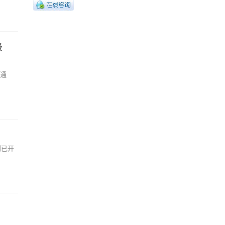
级
大通
划已开