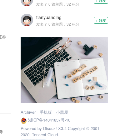
+ 好友
发表了 0 篇主题，32 积分
tianyuanqing
+ 好友
发表了 0 篇主题，32 积分
证券
过
Archiver
手机版
小黑屋
浙ICP备14041837号-16
Powered by Discuz! X3.4 Copyright © 2001-
券
2020, Tencent Cloud.